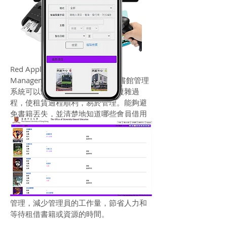
Red Apple 的 Essential Library
Management System (eLMS) 圖書館管理
系統可以幫助您們解決圖書館的複雜過
程，使租賃過程順利，易於管理。能夠避
免書籍丟失，並清楚地知道哪些會員借用
了那些資源，有詳細的借閱和退貨日期，
書籍名稱和處罰等信息，也支援 barcode
和 QRcode 或拍卡系統。eLMS 可以加入
任何資源類別，不僅僅是書籍( 例如筆記本
電腦，物品, 文件, 文具, 設備，平板電腦，
打印機，雜誌和合同等 )，沒有任何限制，
都可以輸入進入系統以實現更有效的資源
管理，減少管理員的工作量，節省人力和
等待租借書籍或資源的時間。