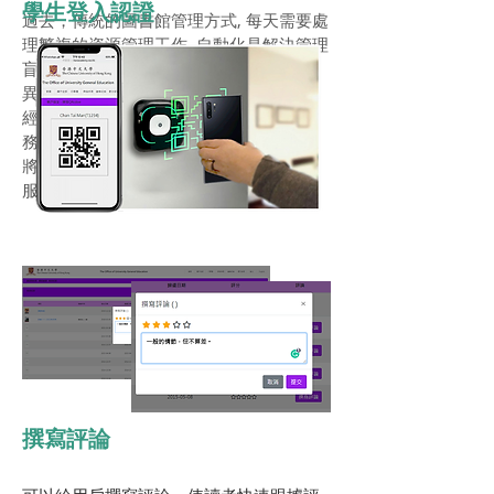
學生登入認證
過去，傳統的圖書館管理方式, 每天需要處
理繁複的資源管理工作, 自動化是解決管理
盲點的最佳方案。由於電腦的技術日新月
異，圖書館人工作業之繁雜、重覆性亦可
經由電腦做處理、控制；將電腦運用於館
務作業，不但可節省人力、時間，還可以
將資料做妥善的控制，增加擴大圖書館的
服務項目...
撰寫​評論