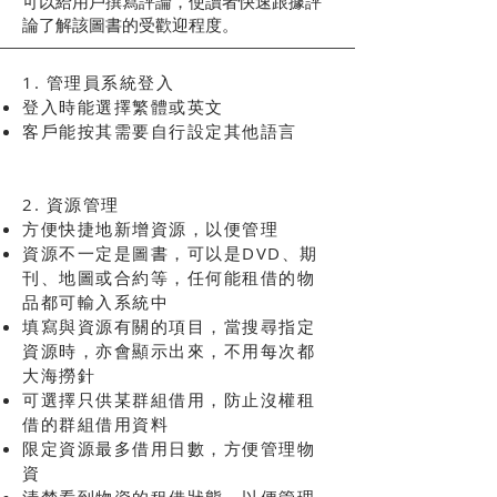
可以給用戶撰寫評論，使讀者快速跟據評
論了解該圖書的受歡迎程度。
1. 管理員系統登入
登入時能選擇繁體或英文
客戶能按其需要自行設定其他語言
2. 資源管理
方便快捷地新增資源，以便管理
資源不一定是圖書，可以是DVD、期
刊、地圖或合約等，任何能租借的物
品都可輸入系統中
填寫與資源有關的項目，當搜尋指定
資源時，亦會顯示出來，不用每次都
大海撈針
可選擇只供某群組借用，防止沒權租
借的群組借用資料
限定資源最多借用日數，方便管理物
資