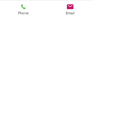
Phone
Email
10.4報廢
簡易報廢資源
資源不會從系統移除，但會顯示已報
廢的物資，供管理員作參考及管理
11. 租借紀錄及追蹤逾期資料
租借紀錄可看到所有被借過的資源，
包括歸還及借閱日期，會員號碼等
用戶可有效地搜尋所有逾期的資源
12. 藏書查詢
用戶可按需要自行編制索書號
索書號有助用戶更方便、快捷地尋找
資源的收藏地點