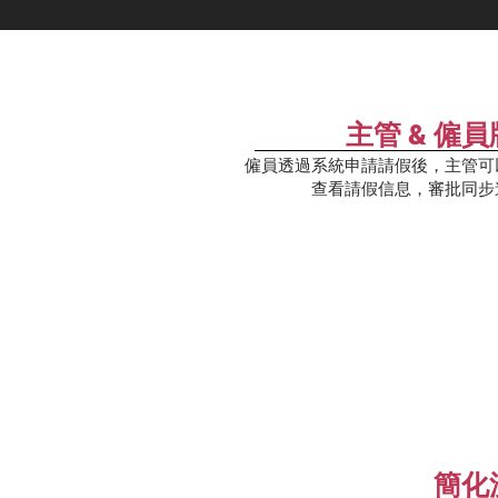
主管 & 僱
僱員透過系統申請請假後，主管可
查看請假信息，審批同步
簡化