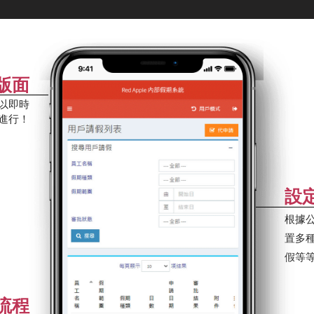
員版面
以即時
進行！
設
根據
置多
假等
流程