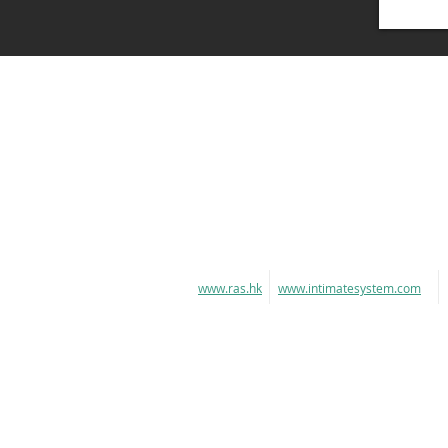
www.ras.hk
www.intimatesystem.com
聯絡我們: