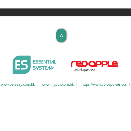
>
www.os-easy.com.hk
www.mypbx.com.hk
https://www.voicepower.com.h
Tel: (852) 3977 6899 Fax: (852) 3422 8846 Email:
sales@ra
技術為本 客戶為伴